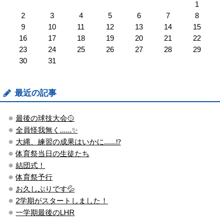
1
2
3
4
5
6
7
8
9
10
11
12
13
14
15
16
17
18
19
20
21
22
23
24
25
26
27
28
29
30
31
最近の記事
最後の球技大会🥎
全員怪我無く......✨
大縄、練習の成果はいかに......⁉
体育祭当日の生徒たち
結団式！
体育祭予行
お久しぶりです💦
2学期がスタートしました！
一学期最後のLHR