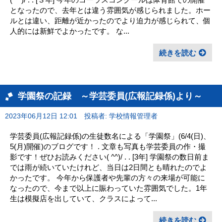
となったので、去年とは違う雰囲気が感じられました。ホー
ルとは違い、距離が近かったのでより迫力が感じられて、個
人的には新鮮でよかったです。 な...
続きを読む
学園祭の記録 ～学芸委員(広報記録係)より～
2023年06月12日 12:01
投稿者: 学校情報管理者
学芸委員(広報記録係)の生徒数名による「学園祭」(6/4(日)、
5(月)開催)のブログです！ . 文章も写真も学芸委員の作・撮
影です！ぜひお読みください( ^^)/ . . [3年] 学園祭の数日前ま
では雨が続いていたけれど、当日は2日間とも晴れたのでよ
かったです。 今年から保護者や先輩の方々の来場が可能に
なったので、今まで以上に賑わっていた雰囲気でした。1年
生は模擬店を出していて、クラスによって...
続きを読む