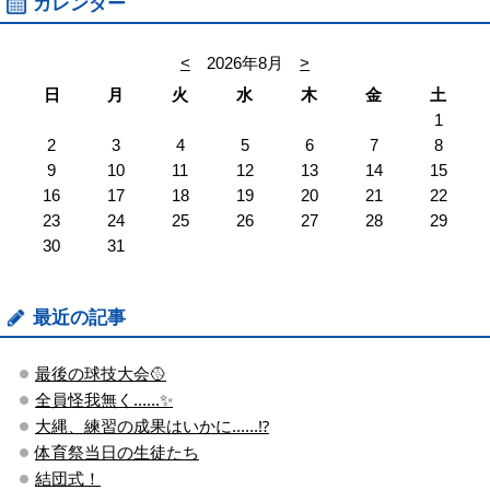
カレンダー
<
2026年8月
>
日
月
火
水
木
金
土
1
2
3
4
5
6
7
8
9
10
11
12
13
14
15
16
17
18
19
20
21
22
23
24
25
26
27
28
29
30
31
最近の記事
最後の球技大会🥎
全員怪我無く......✨
大縄、練習の成果はいかに......⁉
体育祭当日の生徒たち
結団式！