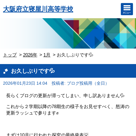
大阪府立寝屋川高等学校
トップ
2026年
1月
お久しぶりです💦
お久しぶりです💦
2026年01月23日 14:04
投稿者: ブログ投稿用（全日）
長らくブログの更新が滞ってしまい、申し訳ありません💦
これから２学期以降の78期生の様子をお見せすべく、怒涛の
更新ラッシュで参ります✊
。
まずは10月に行われた探究の最終発表💡