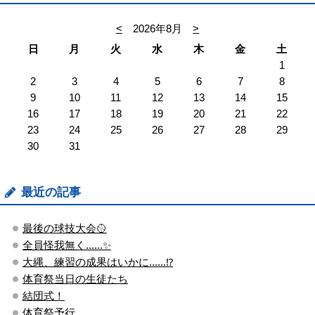
<
2026年8月
>
日
月
火
水
木
金
土
1
2
3
4
5
6
7
8
9
10
11
12
13
14
15
16
17
18
19
20
21
22
23
24
25
26
27
28
29
30
31
最近の記事
最後の球技大会🥎
全員怪我無く......✨
大縄、練習の成果はいかに......⁉
体育祭当日の生徒たち
結団式！
体育祭予行