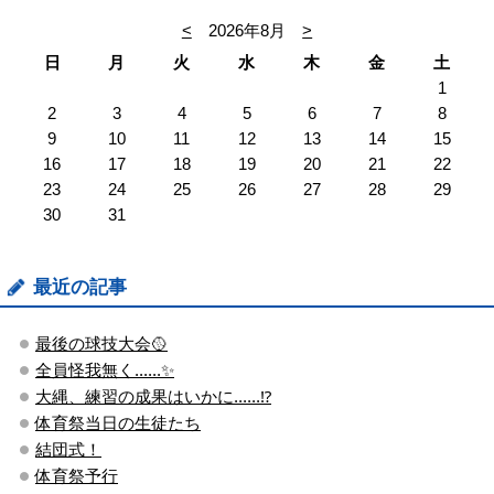
<
2026年8月
>
日
月
火
水
木
金
土
1
2
3
4
5
6
7
8
9
10
11
12
13
14
15
16
17
18
19
20
21
22
23
24
25
26
27
28
29
30
31
最近の記事
最後の球技大会🥎
全員怪我無く......✨
大縄、練習の成果はいかに......⁉
体育祭当日の生徒たち
結団式！
体育祭予行