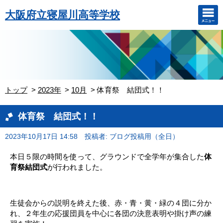
大阪府立寝屋川高等学校
トップ
2023年
10月
体育祭 結団式！！
体育祭 結団式！！
2023年10月17日 14:58
投稿者: ブログ投稿用（全日）
本日５限の時間を使って、グラウンドで全学年が集合した
体
育祭結団式
が行われました。
。
生徒会からの説明を終えた後、赤・青・黄・緑の４団に分か
れ、２年生の応援団員を中心に各団の決意表明や掛け声の練