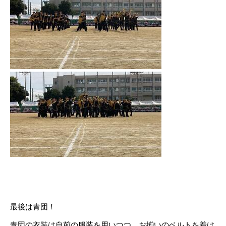
。
。
最後は青団！
青団の衣装は自前の服装を用いつつ、お揃いのベルトを着け