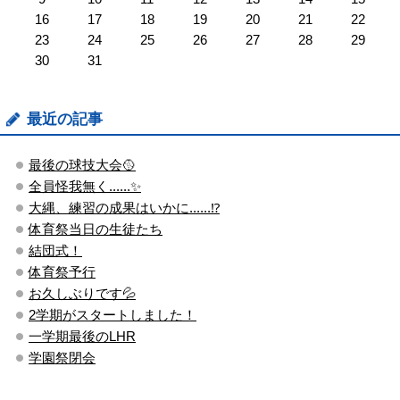
16
17
18
19
20
21
22
23
24
25
26
27
28
29
30
31
最近の記事
最後の球技大会🥎
全員怪我無く......✨
大縄、練習の成果はいかに......⁉
体育祭当日の生徒たち
結団式！
体育祭予行
お久しぶりです💦
2学期がスタートしました！
一学期最後のLHR
学園祭閉会