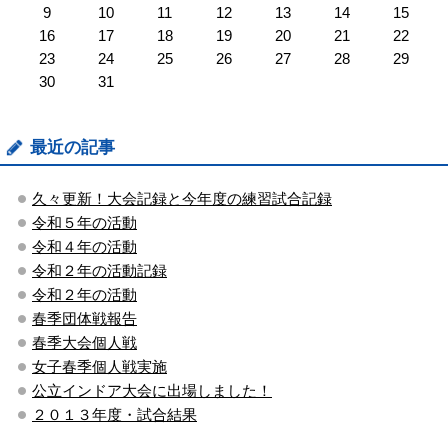
9
10
11
12
13
14
15
16
17
18
19
20
21
22
23
24
25
26
27
28
29
30
31
最近の記事
久々更新！大会記録と今年度の練習試合記録
令和５年の活動
令和４年の活動
令和２年の活動記録
令和２年の活動
春季団体戦報告
春季大会個人戦
女子春季個人戦実施
公立インドア大会に出場しました！
２０１３年度・試合結果