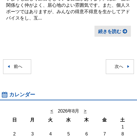
関係なく仲がよく、居心地のよい雰囲気です。また、個人ス
ポーツではありますが、みんなの得意不得意を生かしてアド
バイスをし、互...
続きを読む
前へ
次へ
カレンダー
<
2026年8月
>
日
月
火
水
木
金
土
1
2
3
4
5
6
7
8