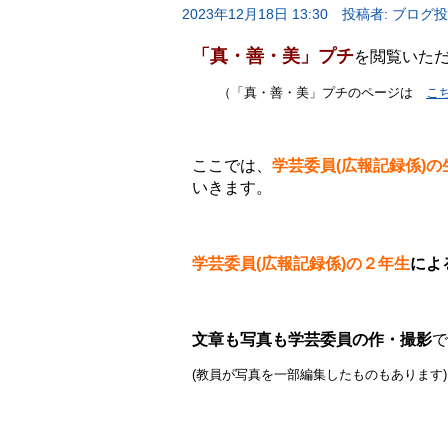
2023年12月18日 13:30
投稿者: ブログ
「真・善・美」プチ
を閲覧いた
（「真・善・美」プチのページは
こ
.
ここでは、
学芸委員(広報記録係)の
いきます。
.
学芸委員(広報記録係)の２年生
によ
.
文章も写真も学芸委員の作・撮影
で
(教員が写真を一部編集したものもあります)
.
.