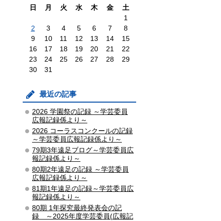
日
月
火
水
木
金
土
1
2
3
4
5
6
7
8
9
10
11
12
13
14
15
16
17
18
19
20
21
22
23
24
25
26
27
28
29
30
31
最近の記事
2026 学園祭の記録 ～学芸委員
広報記録係より～
2026 コーラスコンクールの記録
～学芸委員広報記録係より～
79期3年遠足ブログ～学芸委員広
報記録係より～
80期2年遠足の記録 ～学芸委員
広報記録係より～
81期1年遠足の記録～学芸委員広
報記録係より～
80期 1年探究最終発表会の記
録 ～2025年度学芸委員(広報記