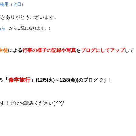
投稿用（全日）
だきありがとうございます。
ちら
からご覧になれます。）
生徒
による
行事の様子の記録や写真
を
ブログにしてアップ
して
「
修学旅行
」
る
(12/5(火)～12/8(金))のブログ
です！
す！ぜひお読みください( ^^)/