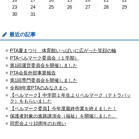
23
24
25
26
27
28
29
30
31
最近の記事
PTA夏まつり 体育館いっぱいに広がった笑顔の輪
PTAベルマーク委員会（１学期）
第1回運営委員会を開催しました
PTA会長外部事業報告
第1回専門委員会を開催しました
令和8年度PTAのみなさまへ
【ベルマーク】中学部１年生よりベルマーク（テトラパッ
ク）をもらいました
【ベルマーク委員】今年度最終作業を終えました！
保護者対象の進路講演会（福祉）を開催しました。
同窓会より10周年のお祝い