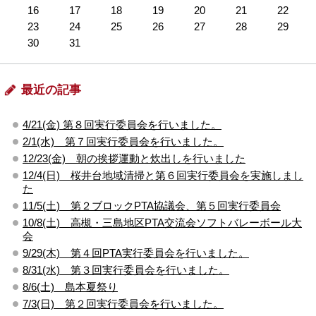
16
17
18
19
20
21
22
23
24
25
26
27
28
29
30
31
最近の記事
4/21(金) 第８回実行委員会を行いました。
2/1(水) 第７回実行委員会を行いました。
12/23(金) 朝の挨拶運動と炊出しを行いました
12/4(日) 桜井台地域清掃と第６回実行委員会を実施しまし
た
11/5(土) 第２ブロックPTA協議会、第５回実行委員会
10/8(土) 高槻・三島地区PTA交流会ソフトバレーボール大
会
9/29(木) 第４回PTA実行委員会を行いました。
8/31(水) 第３回実行委員会を行いました。
8/6(土) 島本夏祭り
7/3(日) 第２回実行委員会を行いました。