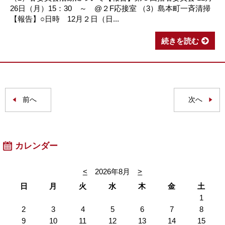
26日（月）15：30 ～ @２F応接室 （3）島本町一斉清掃
【報告】○日時 12月２日（日...
続きを読む
前へ
次へ
カレンダー
<
2026年8月
>
日
月
火
水
木
金
土
1
2
3
4
5
6
7
8
9
10
11
12
13
14
15