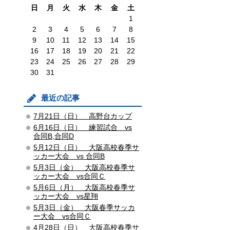
日
月
火
水
木
金
土
1
2
3
4
5
6
7
8
9
10
11
12
13
14
15
16
17
18
19
20
21
22
23
24
25
26
27
28
29
30
31
最近の記事
7月21日（日） 高野台カップ
6月16日（日） 練習試合 vs
合同B,合同D
5月12日（日） 大阪高校春季サ
ッカー大会 vs 合同B
5月3日（金） 大阪高校春季サ
ッカー大会 vs合同Ｃ
5月6日（月） 大阪高校春季サ
ッカー大会 vs星翔
5月3日（金） 大阪春季サッカ
ー大会 vs合同Ｃ
4月28日（日） 大阪高校春季サ