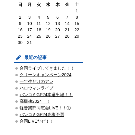
日
月
火
水
木
金
土
1
2
3
4
5
6
7
8
9
10
11
12
13
14
15
16
17
18
19
20
21
22
23
24
25
26
27
28
29
30
31
最近の記事
合同ライブしてきました！！
クリーンキャンペーン2024
一年生だけのアレ
ハロウィンライブ
バンコミGP24本選出場！！
高槻魂2024！！
軽音楽部同窓会LIVE！！①
バンコミGP24高槻予選
合同LIVEだぜ！！