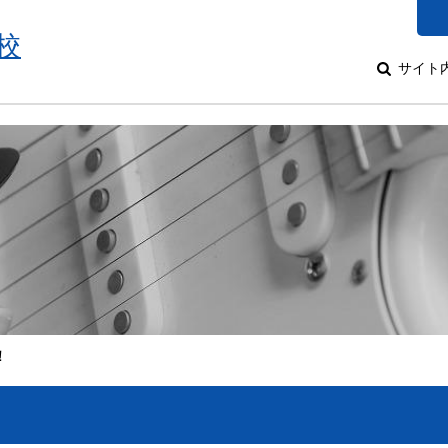
校
サイト
！