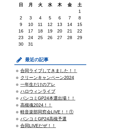
日
月
火
水
木
金
土
1
2
3
4
5
6
7
8
9
10
11
12
13
14
15
16
17
18
19
20
21
22
23
24
25
26
27
28
29
30
31
最近の記事
合同ライブしてきました！！
クリーンキャンペーン2024
一年生だけのアレ
ハロウィンライブ
バンコミGP24本選出場！！
高槻魂2024！！
軽音楽部同窓会LIVE！！①
バンコミGP24高槻予選
合同LIVEだぜ！！