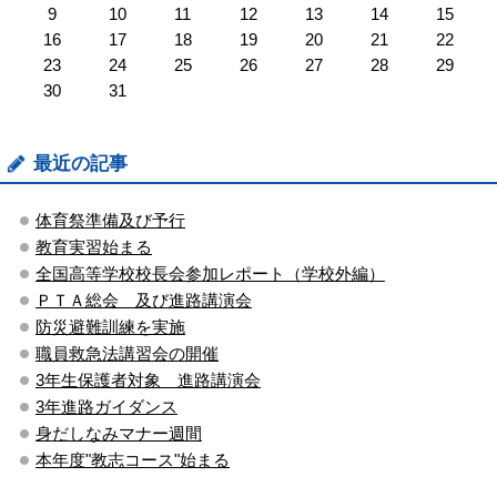
9
10
11
12
13
14
15
16
17
18
19
20
21
22
23
24
25
26
27
28
29
30
31
最近の記事
体育祭準備及び予行
教育実習始まる
全国高等学校校長会参加レポート（学校外編）
ＰＴＡ総会 及び進路講演会
防災避難訓練を実施
職員救急法講習会の開催
3年生保護者対象 進路講演会
3年進路ガイダンス
身だしなみマナー週間
本年度"教志コース"始まる