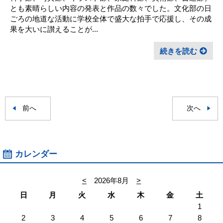
とも素晴らしい内容の発表と作品の数々でした。文化部の日
ごろの地道な活動に学校全体で盛大な拍手で応援し、その成
果を大いに讃えることが...
続きを読む
前へ
次へ
カレンダー
<
2026年8月
>
日
月
火
水
木
金
土
1
2
3
4
5
6
7
8