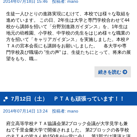
2014年07月18日 15:46
投稿者: mano
生徒一人ひとりの進路実現にむけて、本校では様々な取組を
進めています。 この日、2年生は大学と専門学校合わせて44
校から講師を招いて「分野別進路ガイダンス」を、1年生は
地元の幼稚園、小学校、中学校の先生をはじめ様々な職業の
方を招いて「キャリアガイダンス」を実施しました。本校Ｐ
ＴＡの宮本会長にも講師をお願いしました。 各大学や専
門学校及び職場の "生の声" は、生徒たちにとって、将来の展
望をもち、職...
続きを読む
7月12日（土） ＰＴＡも頑張っています！！
2014年07月14日 13:24
投稿者: mano
府立高等学校ＰＴＡ協議会第2ブロック会議が大学見学も兼
ねて千里金蘭大学で開催されました。 第2ブロックの各学校
のＰＴＡの皆さん約150名が一堂に会し、第1部では講演と演