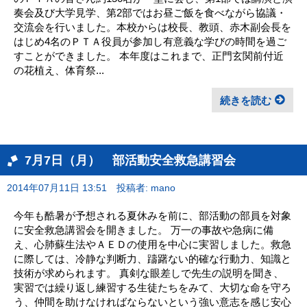
奏会及び大学見学、第2部ではお昼ご飯を食べながら協議・
交流会を行いました。本校からは校長、教頭、赤木副会長を
はじめ4名のＰＴＡ役員が参加し有意義な学びの時間を過ご
すことができました。 本年度はこれまで、正門玄関前付近
の花植え、体育祭...
続きを読む
7月7日（月） 部活動安全救急講習会
2014年07月11日 13:51
投稿者: mano
今年も酷暑が予想される夏休みを前に、部活動の部員を対象
に安全救急講習会を開きました。 万一の事故や急病に備
え、心肺蘇生法やＡＥＤの使用を中心に実習しました。救急
に際しては、冷静な判断力、躊躇ない的確な行動力、知識と
技術が求められます。 真剣な眼差しで先生の説明を聞き、
実習では繰り返し練習する生徒たちをみて、大切な命を守ろ
う、仲間を助けなければならないという強い意志を感じ安心