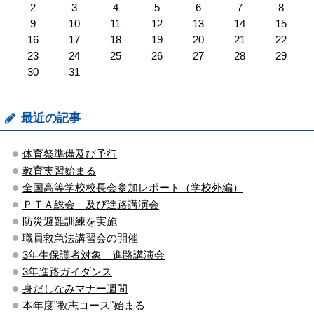
2
3
4
5
6
7
8
9
10
11
12
13
14
15
16
17
18
19
20
21
22
23
24
25
26
27
28
29
30
31
最近の記事
体育祭準備及び予行
教育実習始まる
全国高等学校校長会参加レポート（学校外編）
ＰＴＡ総会 及び進路講演会
防災避難訓練を実施
職員救急法講習会の開催
3年生保護者対象 進路講演会
3年進路ガイダンス
身だしなみマナー週間
本年度"教志コース"始まる