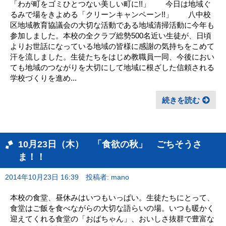
「わが町をゴミひとつない美しい町に!!」 今日は地域ぐ
るみで場をきよめる「クリーンキャンペーン!!」 八中校
区地域教育協議会の大切な活動である地域清掃活動に今年も
参加しました。本校の全クラブ総勢500名近い生徒が、日頃
よりお世話になっている地域の皆様に感謝の気持ちをこめて
汗を流しました。生徒たちをはじめ教職員一同、今後におい
ても地域のつながりを大切にして地域に根ざした信頼される
学校づくりを進め...
続きを読む
10月23日（木） 「食欲の秋」 ごちそうさ
ま！！
2014年10月23日 16:39
投稿者: mano
本校の食堂、昼休みはいつもいっぱい。生徒たちにとって、
食堂はご飯を食べながらの大切な語らいの場。いつも暖かく
迎えてくれる食堂の「おばちゃん」、おいしさ抜群で豊富な