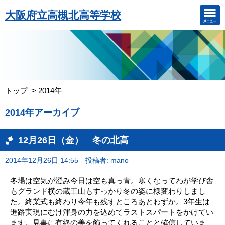
大阪府立高槻北高等学校
トップ
2014年
2014年アーカイブ
12月26日（金） 冬の北高
2014年12月26日 14:55
投稿者: mano
冬場は空気が澄み今日は空も真っ青。寒くなってわが学び舎
もグランド横の蔵王山もすっかり冬の姿に様変わりしまし
た。終業式も終わり今年も残すところあとわずか。3年生は
進路実現にむけ渾身の力を込めてラストスパートをかけてい
ます。見事に有終の美を飾ってくれることと確信していま