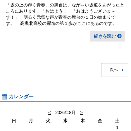
「坂の上の輝く青春」の舞台は、なが～い坂道をあがったと
ころにあります。「おはよう！」「おはようございま～
す！」 明るく元気な声が青春の舞台の１日の始まりで
す。 高槻北高校の躍進の第１歩がここにあるのです。
続きを読む
次へ
カレンダー
<
2026年8月
>
日
月
火
水
木
金
土
1