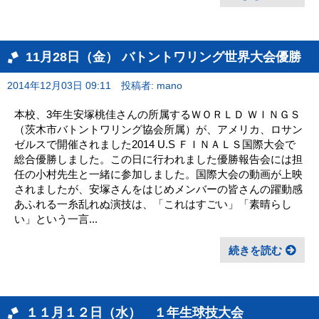
11月28日（金） バトントワリング世界大会優勝
2014年12月03日 09:11
投稿者: mano
本校、3年生安塚桃佳さんの所属するＷＯＲＬＤ ＷＩＮＧＳ
（茨木市バトントワリング協会所属）が、アメリカ、ロサン
ゼルスで開催されました2014 U.S ＦＩＮＡＬＳ国際大会で
総合優勝しました。この日に行われました優勝報告会には担
任の小村先生と一緒に参加しました。国際大会の動画が上映
されましたが、安塚さんをはじめメンバーの皆さんの躍動感
あふれる一糸乱れぬ演技は、「これはすごい」「素晴らし
い」という一言...
続きを読む
１１月１２日（水） １年生球技大会