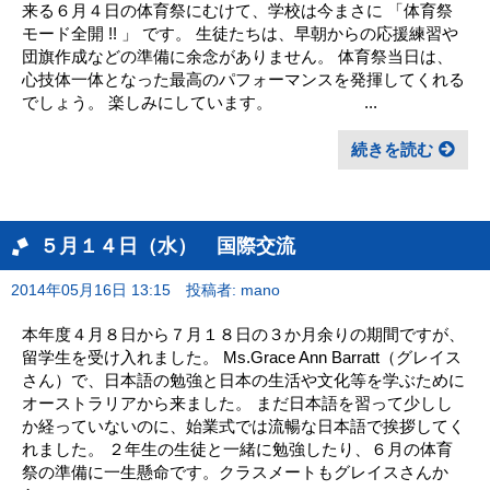
来る６月４日の体育祭にむけて、学校は今まさに 「体育祭
モード全開 !! 」 です。 生徒たちは、早朝からの応援練習や
団旗作成などの準備に余念がありません。 体育祭当日は、
心技体一体となった最高のパフォーマンスを発揮してくれる
でしょう。 楽しみにしています。 ...
続きを読む
５月１４日（水） 国際交流
2014年05月16日 13:15
投稿者: mano
本年度４月８日から７月１８日の３か月余りの期間ですが、
留学生を受け入れました。 Ms.Grace Ann Barratt（グレイス
さん）で、日本語の勉強と日本の生活や文化等を学ぶために
オーストラリアから来ました。 まだ日本語を習って少しし
か経っていないのに、始業式では流暢な日本語で挨拶してく
れました。 ２年生の生徒と一緒に勉強したり、６月の体育
祭の準備に一生懸命です。クラスメートもグレイスさんか