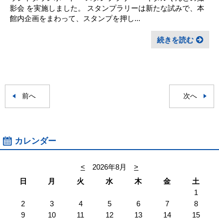
影会 を実施しました。 スタンプラリーは新たな試みで、本
館内企画をまわって、スタンプを押し...
続きを読む
前へ
次へ
カレンダー
<
2026年8月
>
日
月
火
水
木
金
土
1
2
3
4
5
6
7
8
9
10
11
12
13
14
15