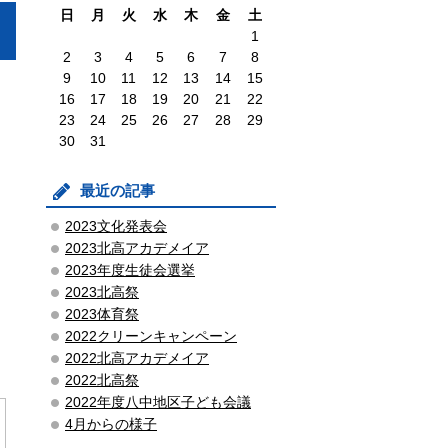
日
月
火
水
木
金
土
1
2
3
4
5
6
7
8
9
10
11
12
13
14
15
16
17
18
19
20
21
22
23
24
25
26
27
28
29
30
31
最近の記事
2023文化発表会
2023北高アカデメイア
2023年度生徒会選挙
2023北高祭
2023体育祭
2022クリーンキャンペーン
2022北高アカデメイア
2022北高祭
2022年度八中地区子ども会議
4月からの様子