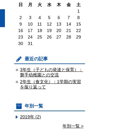
日
月
火
水
木
金
土
1
2
3
4
5
6
7
8
9
10
11
12
13
14
15
16
17
18
19
20
21
22
23
24
25
26
27
28
29
30
31
最近の記事
3年生（子どもの発達と保育）：
磐手幼稚園との交流
2年生（食文化）：1学期の実習
を振り返って
年別一覧
2019年 (2)
年別一覧 >