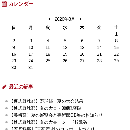
カレンダー
<
2026年8月
>
日
月
火
水
木
金
土
1
2
3
4
5
6
7
8
9
10
11
12
13
14
15
16
17
18
19
20
21
22
23
24
25
26
27
28
29
30
31
最近の記事
【硬式野球部】野球部・夏の大会結果
【硬式野球部】夏の大会・3回戦突破
【美術部】夏の展覧会と美術部OB展のお知らせ
【硬式野球部】夏の大会・シード校撃破
【家庭科部】"天高産"桃のコンポートづくり