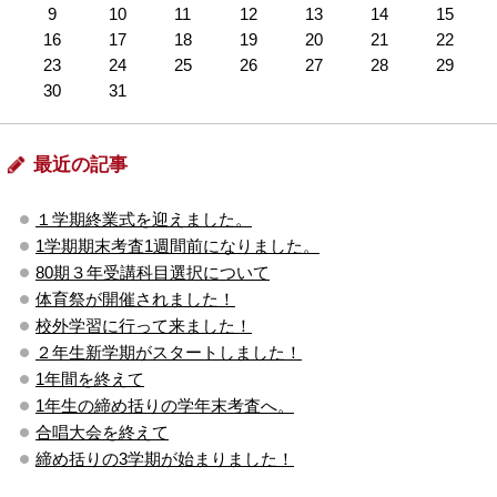
9
10
11
12
13
14
15
16
17
18
19
20
21
22
23
24
25
26
27
28
29
30
31
最近の記事
１学期終業式を迎えました。
1学期期末考査1週間前になりました。
80期３年受講科目選択について
体育祭が開催されました！
校外学習に行って来ました！
２年生新学期がスタートしました！
1年間を終えて
1年生の締め括りの学年末考査へ。
合唱大会を終えて
締め括りの3学期が始まりました！