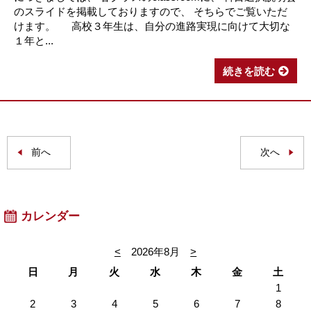
のスライドを掲載しておりますので、 そちらでご覧いただ
けます。 高校３年生は、自分の進路実現に向けて大切な
１年と...
続きを読む
前へ
次へ
カレンダー
<
2026年8月
>
日
月
火
水
木
金
土
1
2
3
4
5
6
7
8