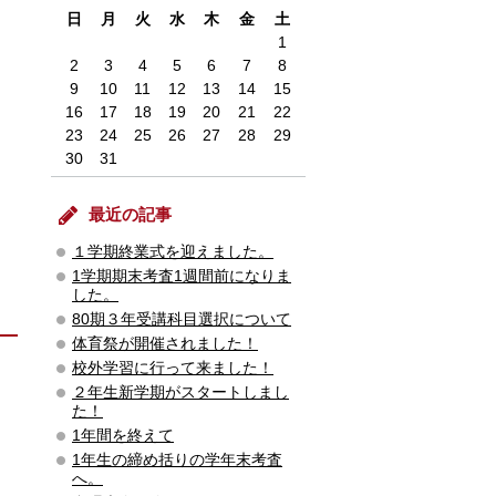
日
月
火
水
木
金
土
1
2
3
4
5
6
7
8
9
10
11
12
13
14
15
16
17
18
19
20
21
22
23
24
25
26
27
28
29
30
31
最近の記事
１学期終業式を迎えました。
1学期期末考査1週間前になりま
した。
80期３年受講科目選択について
体育祭が開催されました！
校外学習に行って来ました！
２年生新学期がスタートしまし
た！
1年間を終えて
1年生の締め括りの学年末考査
へ。