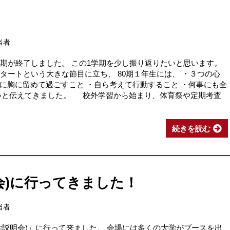
当者
学期が終了しました。 この1学期を少し振り返りたいと思います。
タートという大きな節目に立ち、 80期１年生には、 ・３つの心
に胸に留めて過ごすこと ・自ら考えて行動すること ・何事にも全
いと伝えてきました。 校外学習から始まり、体育祭や定期考査
続きを読む
会)に行ってきました！
当者
学説明会)」に行って来ました。 会場には多くの大学がブースを出