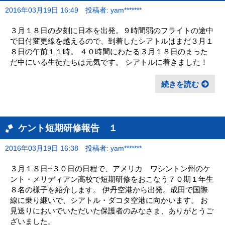
2016年03月19日 16:49
投稿者: yam*******
３月１８日の夕刻に日本を出発。９時間弱のフライトの途中
で日付変更線を越えるので、到着したシアトルはまだ３月１
８日の午前１１時。 ４０時間にわたる３月１８日のまった
だ中にいる生徒たちは元気です。 シアトルに着きました！
続きを読む
ケント短期研修報告 １
2016年03月19日 16:38
投稿者: yam*******
３月１８日~３０日の日程で、アメリカ ワシントン州のケ
ント・メリディアン高校で短期研修をおこなう７０期１年生
８名の様子を紹介します。 伊丹空港から出発。成田で国際
線に乗り継いで、シアトル・ダコタ空港に向かいます。 お
見送りにおいでいただいた保護者のみなさま、ありがとうご
ざいました。