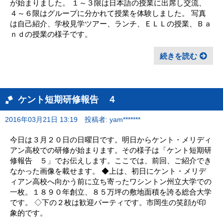
が始まりました。 １～３限は日本語の授業に出席し交流、
４～６限はグループに分かれて授業を体験しました。 写真
は自己紹介、学校見学ツアー、ランチ、ＥＬＬの授業、Ｂａ
ｎｄの授業の様子です。
続きを読む
ケント短期研修報告 ４
2016年03月21日 13:19
投稿者: yam*******
今日は３月２０日の日曜日です。明日からケント・メリディ
アン高校での研修が始まります。その様子は「ケント短期研
修報告 ５」でお伝えします。ここでは、前回、ご紹介でき
なかった画像を載せます。 ◆上は、初日にケント・メリデ
ィアン高校へ向かう前に立ち寄ったワシントン州立大学での
一枚。１８９０年創立、８５万坪の敷地面積を誇る総合大学
です。 ◇下の２枚は歓迎パーティです。市岡生の笑顔が印
象的です。