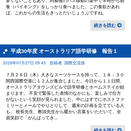
多くないこともあり、到着後のバス移動の途中で８時から朝
食（バイキング）をしっかり食べました。この食欲があれ
ば、これからの生活もきっとだいじょうぶですね。
続きを読む
平成30年度 オーストラリア語学研修 報告１
2018年07月27日 09:43
投稿者: 国際交流係
７月２６日（木）大きなスーツケースを持って、１８：３０
関西国際空港に１２人が集合しました。今日から１１日間、
オーストラリアタウンズビルで語学研修とホームステイが始
まります。 不安で緊張した表情のなかにも、楽しみで仕方
がないという笑顔が見られました。中にはすでにホストファ
ミリーとメールでやりとりして、週末の計画を立てている人
も。 校長先生、教頭先生から暖かい言葉をいただいて、全
員笑顔で「がんばってき...
続きを読む