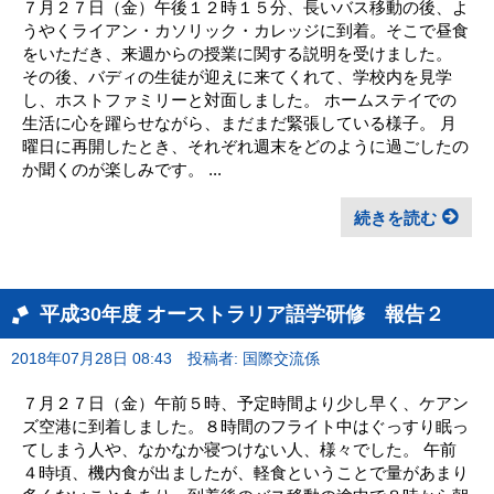
７月２７日（金）午後１２時１５分、長いバス移動の後、よ
うやくライアン・カソリック・カレッジに到着。そこで昼食
をいただき、来週からの授業に関する説明を受けました。
その後、バディの生徒が迎えに来てくれて、学校内を見学
し、ホストファミリーと対面しました。 ホームステイでの
生活に心を躍らせながら、まだまだ緊張している様子。 月
曜日に再開したとき、それぞれ週末をどのように過ごしたの
か聞くのが楽しみです。 ...
続きを読む
平成30年度 オーストラリア語学研修 報告２
2018年07月28日 08:43
投稿者: 国際交流係
７月２７日（金）午前５時、予定時間より少し早く、ケアン
ズ空港に到着しました。８時間のフライト中はぐっすり眠っ
てしまう人や、なかなか寝つけない人、様々でした。 午前
４時頃、機内食が出ましたが、軽食ということで量があまり