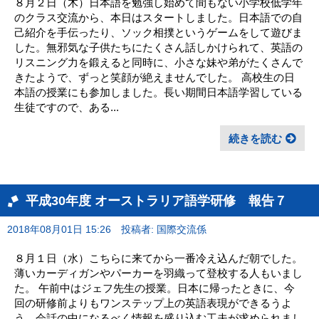
８月２日（木）日本語を勉強し始めて間もない小学校低学年
のクラス交流から、本日はスタートしました。日本語での自
己紹介を手伝ったり、ソック相撲というゲームをして遊びま
した。無邪気な子供たちにたくさん話しかけられて、英語の
リスニング力を鍛えると同時に、小さな妹や弟がたくさんで
きたようで、ずっと笑顔が絶えませんでした。 高校生の日
本語の授業にも参加しました。長い期間日本語学習している
生徒ですので、ある...
続きを読む
平成30年度 オーストラリア語学研修 報告７
2018年08月01日 15:26
投稿者: 国際交流係
８月１日（水）こちらに来てから一番冷え込んだ朝でした。
薄いカーディガンやパーカーを羽織って登校する人もいまし
た。 午前中はジェフ先生の授業。日本に帰ったときに、今
回の研修前よりもワンステップ上の英語表現ができるうよ
う、会話の中になるべく情報を盛り込む工夫が求められまし