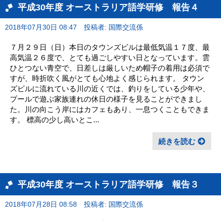
平成30年度 オーストラリア語学研修 報告４
2018年07月30日 08:47
投稿者: 国際交流係
７月２９日（日）本日のタウンズビルは最低気温１７度、最
高気温２６度で、とても過ごしやすい日となっています。雲
ひとつない青空で、日差しは厳しいため帽子の着用は必須で
すが、時折吹く風がとても心地よく感じられます。 タウン
ズビルに流れている川の近くでは、釣りをしている少年や、
プールで遊ぶ家族連れの休日の様子を見ることができまし
た。川の向こう岸にはカフェもあり、一息つくこともできま
す。 標高の少し高いとこ...
続きを読む
平成30年度 オーストラリア語学研修 報告３
2018年07月28日 08:58
投稿者: 国際交流係