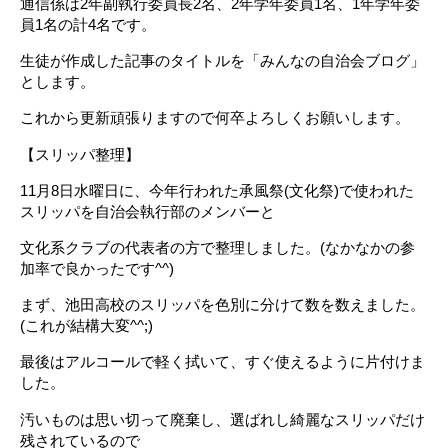
通信係は2年副執行委員長2名、2年学年委員1名、1年学年委
員1名の計4名です。
生徒が作成した記事のタイトルを「みんなの自治会ブログ」
とします。
これから更新頑張りますので何卒よろしくお願いします。
【スリッパ整理】
11月8日水曜日に、今年行われた承風祭(文化祭)で使われた
スリッパを自治会執行部のメンバーと
文化系クラブの代表者の方で整理しました。(なかなかの参
加率で良かったです^^)
まず、池田高校のスリッパを色別に分けて数を数えました。
(これが結構大変^^;)
最後はアルコールで軽く拭いて、すぐ使えるように片付けま
した。
汚いものは思い切って廃棄し、選ばれし綺麗なスリッパだけ
残されているので