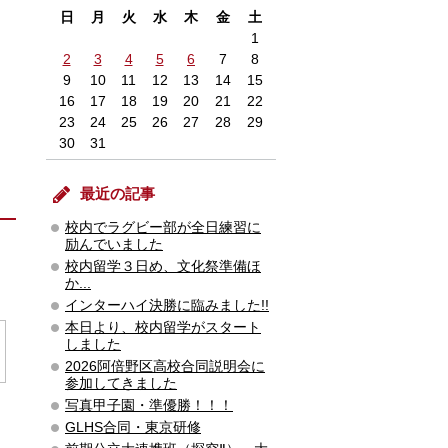
日
月
火
水
木
金
土
1
2
3
4
5
6
7
8
9
10
11
12
13
14
15
16
17
18
19
20
21
22
23
24
25
26
27
28
29
30
31
最近の記事
校内でラグビー部が全日練習に
励んでいました
校内留学３日め、文化祭準備ほ
か...
インターハイ決勝に臨みました!!
本日より、校内留学がスタート
しました
2026阿倍野区高校合同説明会に
参加してきました
写真甲子園・準優勝！！！
GLHS合同・東京研修