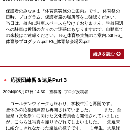
保護者のみなさま『体育祭実施のご案内』です。 体育祭の
日時、プログラム、保護者席の場所等をご確認ください。
当日は、校内に駐車スペースを設けておりません。学校周辺
への駐車は近隣の方々のご迷惑にもなりますので、自動車で
の来校はご遠慮ください。 R6_体育祭実施のご案内.pdf R6_
体育祭プログラム.pdf R6_体育祭会場図.pdf
続きを読む
応援団練習＆遠足Part３
2024年05月07日 14:30
投稿者: ブログ投稿者
ゴールデンウィークも終わり、学校生活も再開です。
昼休みの応援団練習も再開されていました。 また、至
誠祭（文化祭）に向けた文化委員会も開催されていました
が、こちらは写真を撮りそびれてしまいました。 先週末
に紹介しきれなかった遠足の様子です。 １年生、大泉緑