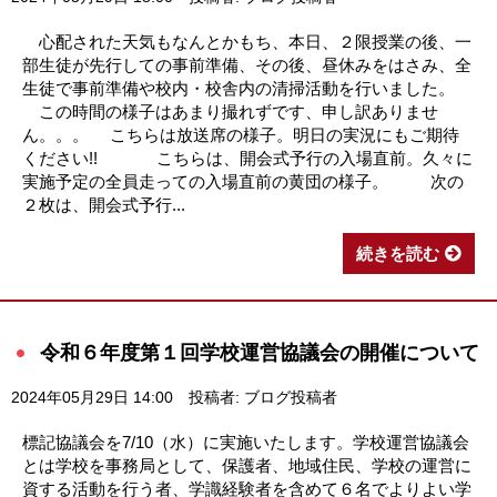
心配された天気もなんとかもち、本日、２限授業の後、一
部生徒が先行しての事前準備、その後、昼休みをはさみ、全
生徒で事前準備や校内・校舎内の清掃活動を行いました。
この時間の様子はあまり撮れずです、申し訳ありませ
ん。。。 こちらは放送席の様子。明日の実況にもご期待
ください!! こちらは、開会式予行の入場直前。久々に
実施予定の全員走っての入場直前の黄団の様子。 次の
２枚は、開会式予行...
続きを読む
令和６年度第１回学校運営協議会の開催について
2024年05月29日 14:00
投稿者: ブログ投稿者
標記協議会を7/10（水）に実施いたします。学校運営協議会
とは学校を事務局として、保護者、地域住民、学校の運営に
資する活動を行う者、学識経験者を含めて６名でよりよい学