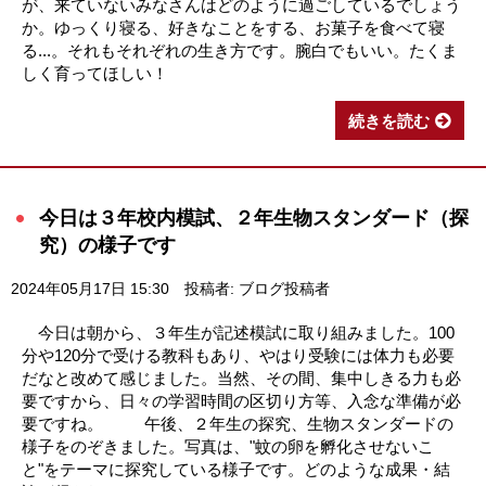
が、来ていないみなさんはどのように過ごしているでしょう
か。ゆっくり寝る、好きなことをする、お菓子を食べて寝
る...。それもそれぞれの生き方です。腕白でもいい。たくま
しく育ってほしい！
続きを読む
今日は３年校内模試、２年生物スタンダード（探
究）の様子です
2024年05月17日 15:30
投稿者: ブログ投稿者
今日は朝から、３年生が記述模試に取り組みました。100
分や120分で受ける教科もあり、やはり受験には体力も必要
だなと改めて感じました。当然、その間、集中しきる力も必
要ですから、日々の学習時間の区切り方等、入念な準備が必
要ですね。 午後、２年生の探究、生物スタンダードの
様子をのぞきました。写真は、"蚊の卵を孵化させないこ
と"をテーマに探究している様子です。どのような成果・結