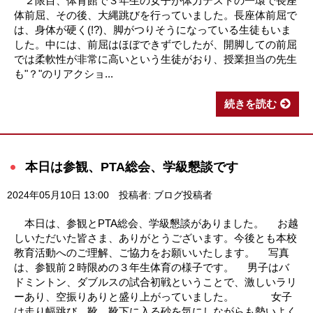
２限目、体育館で３年生の女子が体力テストの一環で長座
体前屈、その後、大縄跳びを行っていました。長座体前屈で
は、身体が硬く(!?)、脚がつりそうになっている生徒もいま
した。中には、前屈はほぼできずでしたが、開脚しての前屈
では柔軟性が非常に高いという生徒がおり、授業担当の先生
も"？"のリアクショ...
続きを読む
本日は参観、PTA総会、学級懇談です
2024年05月10日 13:00
投稿者: ブログ投稿者
本日は、参観とPTA総会、学級懇談がありました。 お越
しいただいた皆さま、ありがとうございます。今後とも本校
教育活動へのご理解、ご協力をお願いいたします。 写真
は、参観前２時限めの３年生体育の様子です。 男子はバ
ドミントン、ダブルスの試合初戦ということで、激しいラリ
ーあり、空振りありと盛り上がっていました。 女子
は走り幅跳び。靴、靴下に入る砂を気にしながらも勢いよく