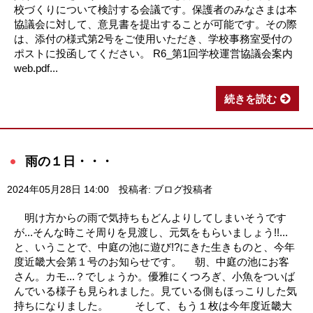
校づくりについて検討する会議です。保護者のみなさまは本
協議会に対して、意見書を提出することが可能です。その際
は、添付の様式第2号をご使用いただき、学校事務室受付の
ポストに投函してください。 R6_第1回学校運営協議会案内
web.pdf...
続きを読む
雨の１日・・・
2024年05月28日 14:00
投稿者: ブログ投稿者
明け方からの雨で気持ちもどんよりしてしまいそうです
が...そんな時こそ周りを見渡し、元気をもらいましょう!!...
と、いうことで、中庭の池に遊び!?にきた生きものと、今年
度近畿大会第１号のお知らせです。 朝、中庭の池にお客
さん。カモ...？でしょうか。優雅にくつろぎ、小魚をついば
んでいる様子も見られました。見ている側もほっこりした気
持ちになりました。 そして、もう１枚は今年度近畿大