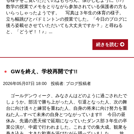
る様子をご覧いただくのはもちろん、懐かしむように（!?）
数学の授業でメモをとりながら参加されている保護者の方も
いらっしゃったようです。 写真は３年生の体育の様子。
立ち幅跳びとバドミントンの授業でした。「今日のブログに
後ろ姿載せさせていただいても大丈夫ですか？」と尋ねる
と、「どうぞ！！♪」...
続きを読む
GWを終え、学校再開です!!
2026年05月07日 18:00
投稿者: ブログ投稿者
ゴールデンウィーク、みなさんはどのように過ごされたで
しょうか。部活で勝ち上がった人、引退となった人、次の舞
台に向け淡々と練習を重ねた人、自身の将来に向け努力を重
ねた人...すべて未来の自身とつながっています!! 今日の昼
休み、先週の悪天候で延期になっていたダンス部３年生の卒
業公演が、中庭で行われました。これまでの集大成。観衆を
巻き込み、大きな歓声を浴びながら踊っていました。 放