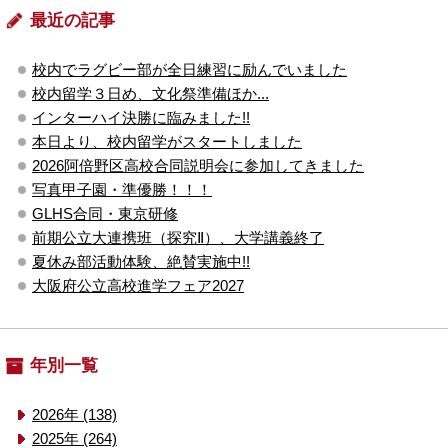
最近の記事
校内でラグビー部が全日練習に励んでいました
校内留学３日め、文化祭準備ほか...
インターハイ決勝に臨みました!!
本日より、校内留学がスタートしました
2026阿倍野区高校合同説明会に参加してきました
写真甲子園・準優勝！！！
GLHS合同・東京研修
前期公立大連携班（探究Ⅱ）、大学講義終了
夏休み部活動体験、絶賛実施中!!
大阪府公立高校進学フェア2027
年別一覧
2026年 (138)
2025年 (264)