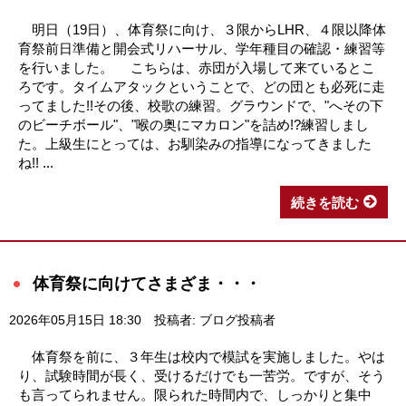
明日（19日）、体育祭に向け、３限からLHR、４限以降体
育祭前日準備と開会式リハーサル、学年種目の確認・練習等
を行いました。 こちらは、赤団が入場して来ているとこ
ろです。タイムアタックということで、どの団とも必死に走
ってました!!その後、校歌の練習。グラウンドで、"へその下
のビーチボール"、"喉の奥にマカロン"を詰め!?練習しまし
た。上級生にとっては、お馴染みの指導になってきました
ね!! ...
続きを読む
体育祭に向けてさまざま・・・
2026年05月15日 18:30
投稿者: ブログ投稿者
体育祭を前に、３年生は校内で模試を実施しました。やは
り、試験時間が長く、受けるだけでも一苦労。ですが、そう
も言ってられません。限られた時間内で、しっかりと集中