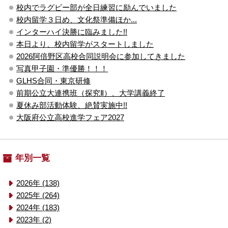
校内でラグビー部が全日練習に励んでいました
校内留学３日め、文化祭準備ほか...
インターハイ決勝に臨みました!!
本日より、校内留学がスタートしました
2026阿倍野区高校合同説明会に参加してきました
写真甲子園・準優勝！！！
GLHS合同・東京研修
前期公立大連携班（探究Ⅱ）、大学講義終了
夏休み部活動体験、絶賛実施中!!
大阪府公立高校進学フェア2027
年別一覧
2026年 (138)
2025年 (264)
2024年 (183)
2023年 (2)