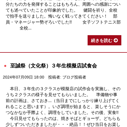
分たちの力を発揮することはもちろん、周囲への感謝につい
ても述べていたことが印象的でした。 健闘を祈り、全校
で拍手を送りました。悔いなく戦ってきてください！ 部
員・マネージャー勢ぞろいでした!! 女子ソフトテニス部
全校...
続きを読む
至誠祭（文化祭）３年生模擬店試食会
2024年07月09日 18:00
投稿者: ブログ投稿者
本日、３年生の３クラスが模擬店の試作会を実施し、その
うち２クラスの様子を見せてもらいました。 準備物や事
前の計画は、さておき...（当日までにしっかり練り上げてく
れることと思います）。いざ調理が始まると、楽しそうにか
つなかなか手際よく、調理をしていました。その後、実食!!
今日見せてもらったのは、焼きそばとギョーザ。どちらも
少しずついただきましたが・・・絶品！！ぜひ当日をお楽し