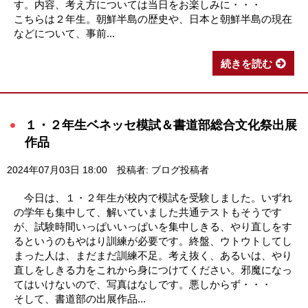
す。内容、考え方については当日をお楽しみに・・・
こちらは２年生。朝鮮半島の歴史や、日本と朝鮮半島の現在
などについて、事前...
続きを読む
１・２年生ベネッセ模試＆書道部総合文化祭出展
作品
2024年07月03日 18:00
投稿者: ブログ投稿者
今日は、１・２年生が校内で模試を受験しました。いずれ
の学年も集中して、解いていました共通テストもそうです
が、試験時間いっぱいいっぱいを集中しきる、やり直しをす
るというのもやはり訓練が必要です。終盤、ウトウトしてし
まった人は、まだまだ訓練不足。考え抜く、あるいは、やり
直しをしきる力をこれから身につけてください。邪魔になっ
てはいけないので、写真はなしです。悪しからず・・・
そして、書道部の出展作品...