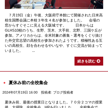
７月19日（金）午後、大阪府庁本館にて開催された日米高
校生国際会議に本校３年生４名が参加しました。 会場の
窓からすぐそこに見える大阪城です。 日本からは
GLHS10校のうち、生野、茨木、大手前、北野、三国ケ丘が
参加。アメリカからは、全米対象の募集・選考をくぐり抜け
た外交官志望の高校生が参加されたようです。積極性ある互
いの高校生、顔を合わせるやいなや、すぐに交流が始まって
いました。 ...
続きを読む
夏休み前の全校集会
2024年07月19日 16:00
投稿者: ブログ投稿者
夏休み前、最後の授業日となりました。７０分２コマの授業
後、大掃除、全校集会、HRを行いました。 全校集会で