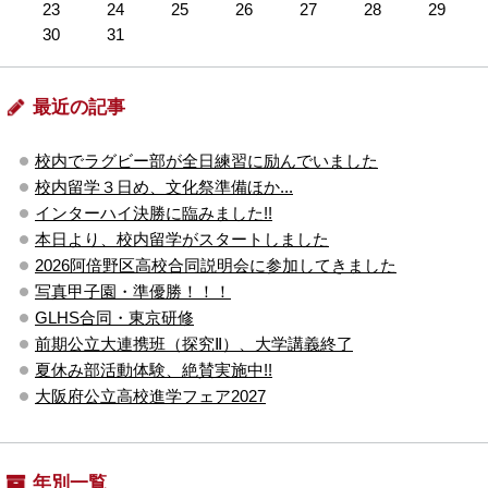
23
24
25
26
27
28
29
30
31
最近の記事
校内でラグビー部が全日練習に励んでいました
校内留学３日め、文化祭準備ほか...
インターハイ決勝に臨みました!!
本日より、校内留学がスタートしました
2026阿倍野区高校合同説明会に参加してきました
写真甲子園・準優勝！！！
GLHS合同・東京研修
前期公立大連携班（探究Ⅱ）、大学講義終了
夏休み部活動体験、絶賛実施中!!
大阪府公立高校進学フェア2027
年別一覧