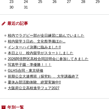
23
24
25
26
27
28
29
30
31
最近の記事
校内でラグビー部が全日練習に励んでいました
校内留学３日め、文化祭準備ほか...
インターハイ決勝に臨みました!!
本日より、校内留学がスタートしました
2026阿倍野区高校合同説明会に参加してきました
写真甲子園・準優勝！！！
GLHS合同・東京研修
前期公立大連携班（探究Ⅱ）、大学講義終了
夏休み部活動体験、絶賛実施中!!
大阪府公立高校進学フェア2027
年別一覧