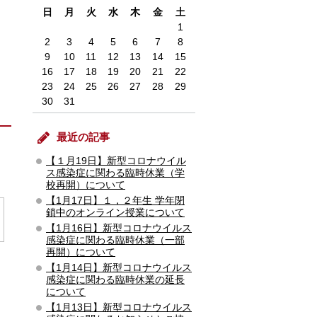
日
月
火
水
木
金
土
1
2
3
4
5
6
7
8
9
10
11
12
13
14
15
16
17
18
19
20
21
22
23
24
25
26
27
28
29
30
31
最近の記事
【１月19日】新型コロナウイル
ス感染症に関わる臨時休業（学
校再開）について
【1月17日】１，２年生 学年閉
鎖中のオンライン授業について
【1月16日】新型コロナウイルス
感染症に関わる臨時休業（一部
再開）について
【1月14日】新型コロナウイルス
感染症に関わる臨時休業の延長
について
【1月13日】新型コロナウイルス