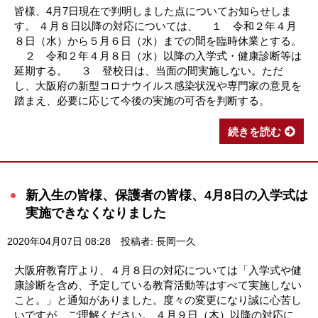
皆様、4月7日現在で判明しました点についてお知らせしま
す。 ４月８日以降の対応については、 １ 令和２年４月
８日（水）から５月６日（水）までの間を臨時休業とする。
２ 令和２年４月８日（水）以降の入学式・健康診断等は
延期する。 ３ 登校日は、当面の間実施しない。ただ
し、大阪府の新型コロナウイルス感染状況や専門家の意見を
踏まえ、必要に応じて今後の実施の可否を判断する。
続きを読む
新入生の皆様、保護者の皆様、4月8日の入学式は
実施できなくなりました
2020年04月07日 08:28
投稿者: 長岡一久
大阪府教育庁より、４月８日の対応については「入学式や健
康診断を含め、予定している教育活動等はすべて実施しない
こと。」と通知がありました。度々の変更になり誠に心苦し
いですが、ご理解ください。 ４月９日（木）以降の対応に