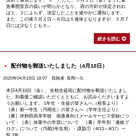
急事態宣言の扱いが明らかとなり、 府の方針が決定されれ
ば１、２によらず、決定したことを速やかに通知します。
また、この後５月２日～６日は５連休となりますが、５月７
日には少なくともそ...
続きを読む
配付物を郵送いたしました（4月10日）
2020年04月10日 18:07
投稿者: 長岡一久
本日4月10日（金）、全校生徒宛に配付物を郵送いたしまし
た。到着後ご確認いただくとともに、お読みくださいますよ
うお願いします。 1年生 ・生徒の皆さんへ（校長より）・
［表］新一年生（75期生）の皆さんへ（学年主任より）
［裏］岸和田高等学校 保護者向けメールサービス登録につ
いて・［表］休業中の学習について ［裏］学年別「連絡ブ
ログ」について（75期1年生用）・課題①（4/13～4/17）一
覧 2年...