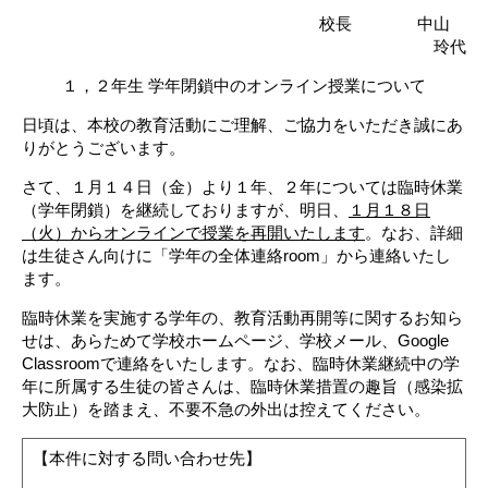
校長 中山
玲代
１，２年生 学年閉鎖中のオンライン授業について
日頃は、本校の教育活動にご理解、ご協力をいただき誠にあ
りがとうございます。
さて、１月１４日（金）より１年、２年については臨時休業
（学年閉鎖）を継続しておりますが、明日、
１月１８日
（火）からオンラインで授業を再開いたします
。なお、詳細
は生徒さん向けに「学年の全体連絡room」から連絡いたし
ます。
臨時休業を実施する学年の、教育活動再開等に関するお知ら
せは、あらためて学校ホームページ、学校メール、Google
Classroomで連絡をいたします。なお、臨時休業継続中の学
年に所属する生徒の皆さんは、臨時休業措置の趣旨（感染拡
大防止）を踏まえ、不要不急の外出は控えてください。
【本件に対する問い合わせ先】