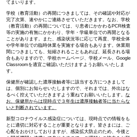
てまいります。
学校（教育活動）の再開につきましては、その確認や対応が
完了次第、速やかにご連絡させていただきます。なお、学校
（教育活動）の再開については、り患者にかかわるPCR検査
等の実施の有無にかかわり、学年・学級単位での再開となる
ことがあります。また、感染状況等に応じて再度、学校全体
や学年単位での臨時休業を実施する場合もあります。休業期
間につきましても、短縮されることもあれば、延長される場
合もありますので、学校ホームページ、学校メール、Google
Classroomを適宜ご確認いただけますようお願いいたしま
す。
保健所が確認した濃厚接触者等に該当する方につきまして
は、個別にお知らせいたしますので、それまでは、外出はな
るべく控えていただきますよう重ねてお願いいたします。
な
お、保健所からは現時点で３年生は濃厚接触者等に当たらな
いと判断されています。
新型コロナウイルス感染症については、現時点での情報をも
とに適切に対応することが重要となります。皆さまには、ご
心配をおかけしておりますが、感染拡大防止のため、今後と