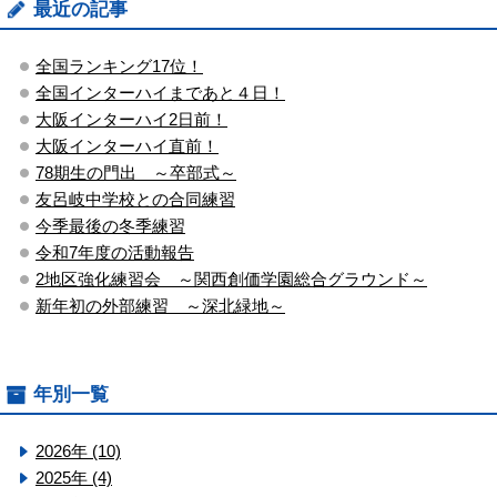
最近の記事
全国ランキング17位！
全国インターハイまであと４日！
大阪インターハイ2日前！
大阪インターハイ直前！
78期生の門出 ～卒部式～
友呂岐中学校との合同練習
今季最後の冬季練習
令和7年度の活動報告
2地区強化練習会 ～関西創価学園総合グラウンド～
新年初の外部練習 ～深北緑地～
年別一覧
2026年 (10)
2025年 (4)