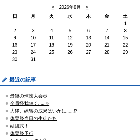
<
2026年8月
>
日
月
火
水
木
金
土
1
2
3
4
5
6
7
8
9
10
11
12
13
14
15
16
17
18
19
20
21
22
23
24
25
26
27
28
29
30
31
最近の記事
最後の球技大会🥎
全員怪我無く......✨
大縄、練習の成果はいかに......⁉
体育祭当日の生徒たち
結団式！
体育祭予行