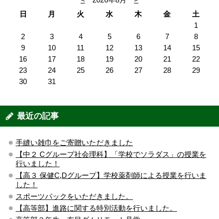
日
月
火
水
木
金
土
1
2
3
4
5
6
7
8
9
10
11
12
13
14
15
16
17
18
19
20
21
22
23
24
25
26
27
28
29
30
31
最近の記事
手縫い雑巾をご寄贈いただきました
【中２ Cグループ社会理科】「学校でソラダス」の授業を
行いました！
【高３ 保健C,Dグループ】学校薬剤師による授業を行いま
した！
スポーツパックをいただきました。
【高等部】進路に関する特別活動を行いました。