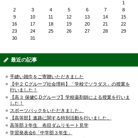
1
2
3
4
5
6
7
8
9
10
11
12
13
14
15
16
17
18
19
20
21
22
23
24
25
26
27
28
29
30
31
最近の記事
手縫い雑巾をご寄贈いただきました
【中２ Cグループ社会理科】「学校でソラダス」の授業を
行いました！
【高３ 保健C,Dグループ】学校薬剤師による授業を行いま
した！
スポーツパックをいただきました。
【高等部】進路に関する特別活動を行いました。
高等部３年生 布目ダムリモート見学
学習発表会6「中学部３年生」