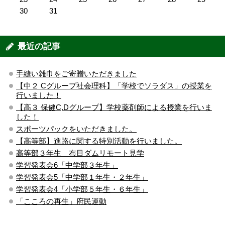
30
31
最近の記事
手縫い雑巾をご寄贈いただきました
【中２ Cグループ社会理科】「学校でソラダス」の授業を
行いました！
【高３ 保健C,Dグループ】学校薬剤師による授業を行いま
した！
スポーツパックをいただきました。
【高等部】進路に関する特別活動を行いました。
高等部３年生 布目ダムリモート見学
学習発表会6「中学部３年生」
学習発表会5「中学部１年生・２年生」
学習発表会4「小学部５年生・６年生」
「こころの再生」府民運動