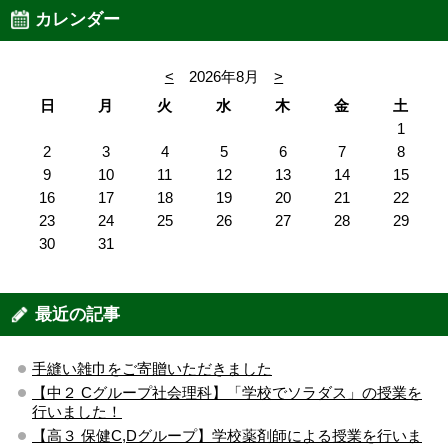
カレンダー
<
2026年8月
>
日
月
火
水
木
金
土
1
2
3
4
5
6
7
8
9
10
11
12
13
14
15
16
17
18
19
20
21
22
23
24
25
26
27
28
29
30
31
最近の記事
手縫い雑巾をご寄贈いただきました
【中２ Cグループ社会理科】「学校でソラダス」の授業を
行いました！
【高３ 保健C,Dグループ】学校薬剤師による授業を行いま