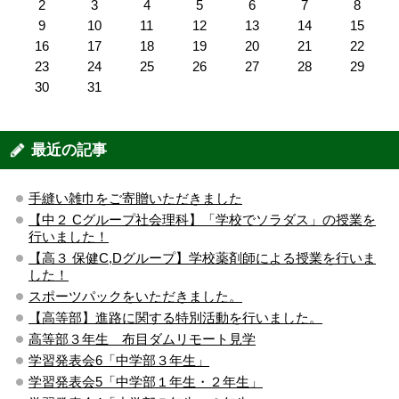
2
3
4
5
6
7
8
9
10
11
12
13
14
15
16
17
18
19
20
21
22
23
24
25
26
27
28
29
30
31
最近の記事
手縫い雑巾をご寄贈いただきました
【中２ Cグループ社会理科】「学校でソラダス」の授業を
行いました！
【高３ 保健C,Dグループ】学校薬剤師による授業を行いま
した！
スポーツパックをいただきました。
【高等部】進路に関する特別活動を行いました。
高等部３年生 布目ダムリモート見学
学習発表会6「中学部３年生」
学習発表会5「中学部１年生・２年生」