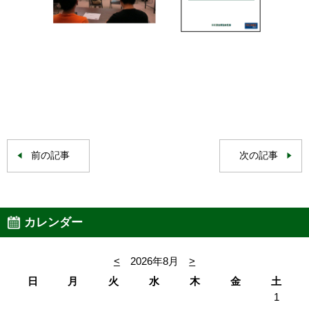
前の記事
次の記事
カレンダー
<
2026年8月
>
日
月
火
水
木
金
土
1