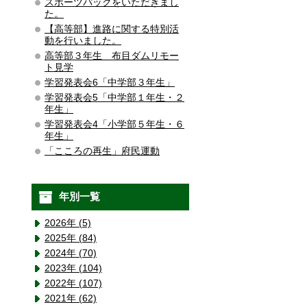
スポーツパックをいただきまし
た。
【高等部】進路に関する特別活
動を行いました。
高等部３年生 布目ダムリモー
ト見学
学習発表会6「中学部３年生」
学習発表会5「中学部１年生・２
年生」
学習発表会4「小学部５年生・６
年生」
「こころの再生」府民運動
年別一覧
2026年 (5)
2025年 (84)
2024年 (70)
2023年 (104)
2022年 (107)
2021年 (62)