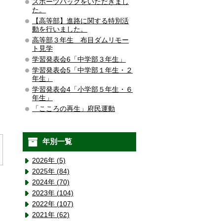
スポーツパックをいただきまし
た。
【高等部】進路に関する特別活
動を行いました。
高等部３年生 布目ダムリモー
ト見学
学習発表会6「中学部３年生」
学習発表会5「中学部１年生・２
年生」
学習発表会4「小学部５年生・６
年生」
「こころの再生」府民運動
年別一覧
2026年 (5)
2025年 (84)
2024年 (70)
2023年 (104)
2022年 (107)
2021年 (62)