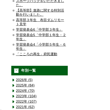
スポーツパックをいただきまし
た。
【高等部】進路に関する特別活
動を行いました。
高等部３年生 布目ダムリモー
ト見学
学習発表会6「中学部３年生」
学習発表会5「中学部１年生・２
年生」
学習発表会4「小学部５年生・６
年生」
「こころの再生」府民運動
年別一覧
2026年 (5)
2025年 (84)
2024年 (70)
2023年 (104)
2022年 (107)
2021年 (62)