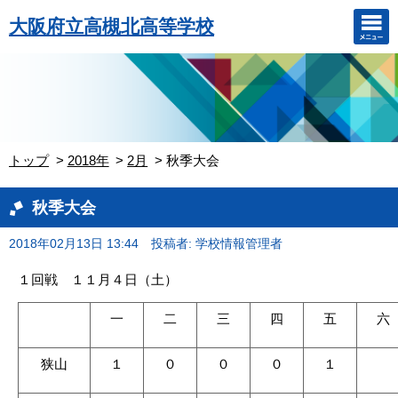
大阪府立高槻北高等学校
トップ
2018年
2月
秋季大会
秋季大会
2018年02月13日 13:44
投稿者: 学校情報管理者
１回戦 １１月４日（土）
一
二
三
四
五
六
狭山
１
０
０
０
１