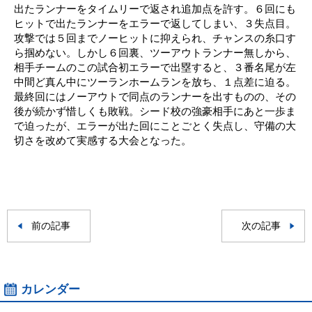
出たランナーをタイムリーで返され追加点を許す。６回にも
ヒットで出たランナーをエラーで返してしまい、３失点目。
攻撃では５回までノーヒットに抑えられ、チャンスの糸口す
ら掴めない。しかし６回裏、ツーアウトランナー無しから、
相手チームのこの試合初エラーで出塁すると、３番名尾が左
中間ど真ん中にツーランホームランを放ち、１点差に迫る。
最終回にはノーアウトで同点のランナーを出すものの、その
後が続かず惜しくも敗戦。シード校の強豪相手にあと一歩ま
で迫ったが、エラーが出た回にことごとく失点し、守備の大
切さを改めて実感する大会となった。
前の記事
次の記事
カレンダー