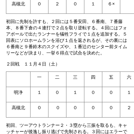
高槻北
０
２
０
１
６×
初回に先制を許すも、２回には５番安田、６番南、７番藤
本、８番下倉の４連打で２点を取り逆転する。４回にはフォ
アボールで出たランナーを犠牲フライで１点を追加する。５
回表にソロホームランを浴び１点を返されるが、その裏には
６番南と９番鈴木のスクイズや、１番辻のセンター前タイム
リーなどが決まり、一挙６得点で試合を決めた。
２回戦 １１月４日（土）
一
二
三
四
五
六
明浄
１
０
１
０
０
１
高槻北
０
０
０
０
０
２
初回、ツーアウトランナー２・３塁から三振を取るも、キャ
ッチャーが後逸し振り逃げで先制される。３回にはエラーで