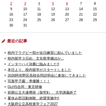
2
3
4
5
6
7
8
9
10
11
12
13
14
15
16
17
18
19
20
21
22
23
24
25
26
27
28
29
30
31
最近の記事
校内でラグビー部が全日練習に励んでいました
校内留学３日め、文化祭準備ほか...
インターハイ決勝に臨みました!!
本日より、校内留学がスタートしました
2026阿倍野区高校合同説明会に参加してきました
写真甲子園・準優勝！！！
GLHS合同・東京研修
前期公立大連携班（探究Ⅱ）、大学講義終了
夏休み部活動体験、絶賛実施中!!
大阪府公立高校進学フェア2027