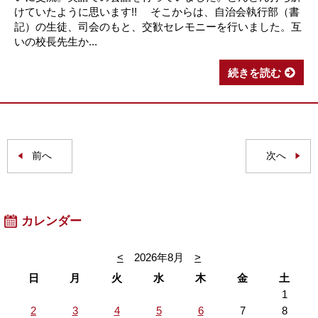
けていたように思います!! そこからは、自治会執行部（書
記）の生徒、司会のもと、交歓セレモニーを行いました。互
いの校長先生か...
続きを読む
前へ
次へ
カレンダー
<
2026年8月
>
日
月
火
水
木
金
土
1
2
3
4
5
6
7
8