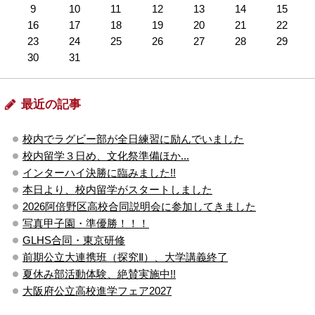
9
10
11
12
13
14
15
16
17
18
19
20
21
22
23
24
25
26
27
28
29
30
31
最近の記事
校内でラグビー部が全日練習に励んでいました
校内留学３日め、文化祭準備ほか...
インターハイ決勝に臨みました!!
本日より、校内留学がスタートしました
2026阿倍野区高校合同説明会に参加してきました
写真甲子園・準優勝！！！
GLHS合同・東京研修
前期公立大連携班（探究Ⅱ）、大学講義終了
夏休み部活動体験、絶賛実施中!!
大阪府公立高校進学フェア2027