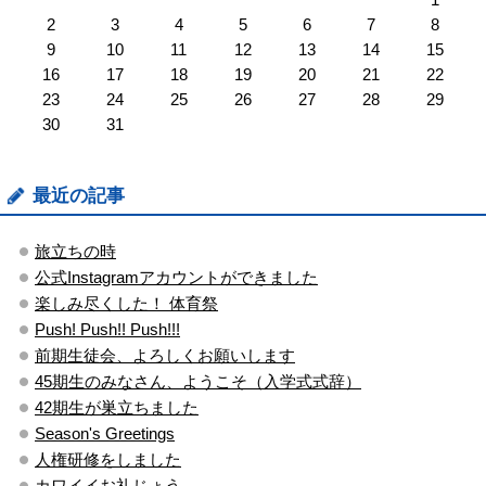
2
3
4
5
6
7
8
9
10
11
12
13
14
15
16
17
18
19
20
21
22
23
24
25
26
27
28
29
30
31
最近の記事
旅立ちの時
公式Instagramアカウントができました
楽しみ尽くした！ 体育祭
Push! Push!! Push!!!
前期生徒会、よろしくお願いします
45期生のみなさん、ようこそ（入学式式辞）
42期生が巣立ちました
Season's Greetings
人権研修をしました
カワイイお礼じょう