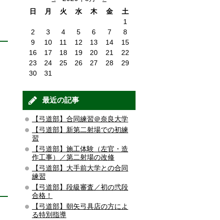
日
月
火
水
木
金
土
1
2
3
4
5
6
7
8
9
10
11
12
13
14
15
16
17
18
19
20
21
22
23
24
25
26
27
28
29
30
31
最近の記事
【弓道部】合同練習＠奈良大学
【弓道部】新第二射場での初練
習
【弓道部】施工体験（左官・造
作工事）／第二射場の改修
【弓道部】大手前大学との合同
練習
【弓道部】段級審査／初の弐段
合格！
【弓道部】朝矢弓具店の方によ
る特別指導