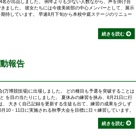
4名が出品しました。 例年よりも少ない人数ながら、声を掛け合
できました。 彼女たちには今後美術部の中心メンバーとして、展示
を期待しています。 早速8月下旬から本校中庭ステージのリニュー
続きを読む
動報告
選会(万博競技場)に出場しました。 どの種目も予選を突破することは
 を目の当たりにしました。 夏休みの練習を挟み、8月21日に行
では、 大きく自己記録を更新する生徒も出て、練習の成果を少しず
0月10・11日に実施される秋季大会を目標に日々練習しています。
続きを読む