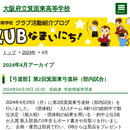
大阪府立箕面東高等学校
トップ
2024年
4月
2024年4月アーカイブ
【弓道部】第2回箕面東弓道杯（部内試合）
2024年04月29日 16:02
投稿者: 学校情報管理者
2024年4月29日（月）に第2回箕面東弓道杯（部内試合）を
行いました。 《団体戦》 ・3人1チーム 4射×2の総的中で順
位決定 《個人戦》 ・団体戦の結果を用いる ・的中上位3名
が入賞 新入部員の1年生もボード書きや矢取りを行いまし
た。 企画・運営は部員で行い、OBからは景品をプレゼント