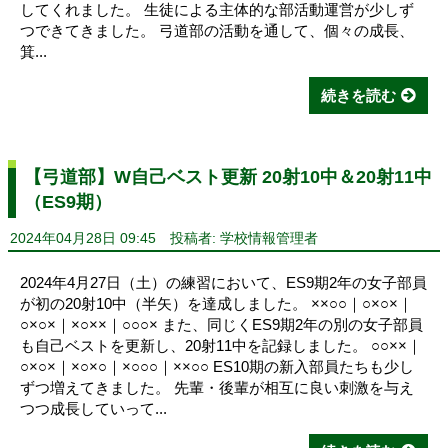
してくれました。 生徒による主体的な部活動運営が少しず
つできてきました。 弓道部の活動を通して、個々の成長、
箕...
続きを読む
【弓道部】W自己ベスト更新 20射10中＆20射11中
（ES9期）
2024年04月28日 09:45
投稿者: 学校情報管理者
2024年4月27日（土）の練習において、ES9期2年の女子部員
が初の20射10中（半矢）を達成しました。 ××○○｜○×○×｜
○×○×｜×○××｜○○○× また、同じくES9期2年の別の女子部員
も自己ベストを更新し、20射11中を記録しました。 ○○××｜
○×○×｜×○×○｜×○○○｜××○○ ES10期の新入部員たちも少し
ずつ増えてきました。 先輩・後輩が相互に良い刺激を与え
つつ成長していって...