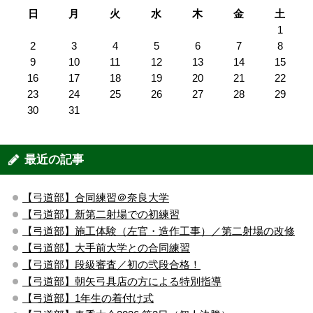
日
月
火
水
木
金
土
1
2
3
4
5
6
7
8
9
10
11
12
13
14
15
16
17
18
19
20
21
22
23
24
25
26
27
28
29
30
31
最近の記事
【弓道部】合同練習＠奈良大学
【弓道部】新第二射場での初練習
【弓道部】施工体験（左官・造作工事）／第二射場の改修
【弓道部】大手前大学との合同練習
【弓道部】段級審査／初の弐段合格！
【弓道部】朝矢弓具店の方による特別指導
【弓道部】1年生の着付け式