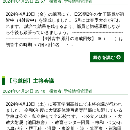
2024年04月19日 22:57
投稿者: 学校情報管理者
2024年4月19日（金）の練習にて、ES9期2年の女子部員が初
皆中（4射皆中）を達成しました。 5月には春季大会が行わ
れます。 試合で結果を残せるよう、部員と切磋琢磨しなが
ら今後も頑張っていきましょう。 -----------------------------------
----------------------- 【4射皆中 累計の達成回数】 ※（ ）は
初皆中の時期 ＜7回＞計1名 ・...
続きを読む
【弓道部】主将会議
2024年04月14日 09:48
投稿者: 学校情報管理者
2024年4月13日（土）に英真学園高校にて主将会議が行われ
ました。 令和6年度に大阪高体連弓道専門部に加盟している
学校は公立・私立併せて全25校です。 ＜公立／10校＞ ・大
教大附属（池田校舎） ・教育センター附属 ・桜和 ・北かわ
ち皐が丘 ・堺工科 ・汎愛 ・東淀川 ・港 ・箕面東 ・岸和田