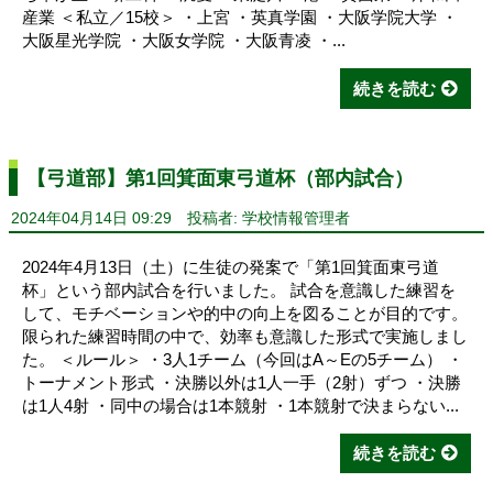
産業 ＜私立／15校＞ ・上宮 ・英真学園 ・大阪学院大学 ・
大阪星光学院 ・大阪女学院 ・大阪青凌 ・...
続きを読む
【弓道部】第1回箕面東弓道杯（部内試合）
2024年04月14日 09:29
投稿者: 学校情報管理者
2024年4月13日（土）に生徒の発案で「第1回箕面東弓道
杯」という部内試合を行いました。 試合を意識した練習を
して、モチベーションや的中の向上を図ることが目的です。
限られた練習時間の中で、効率も意識した形式で実施しまし
た。 ＜ルール＞ ・3人1チーム（今回はA～Eの5チーム） ・
トーナメント形式 ・決勝以外は1人一手（2射）ずつ ・決勝
は1人4射 ・同中の場合は1本競射 ・1本競射で決まらない...
続きを読む